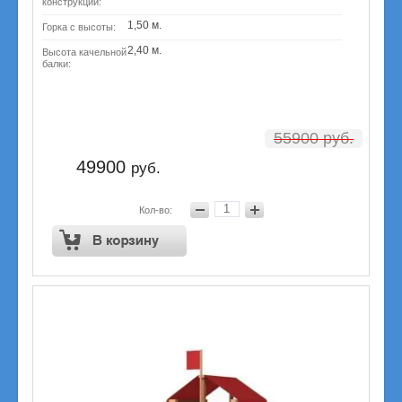
конструкции:
1,50 м.
Горка с высоты:
2,40 м.
Высота качельной
балки:
55900
руб.
49900
руб.
Кол-во: