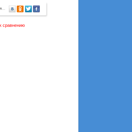
ся...
к сравнению