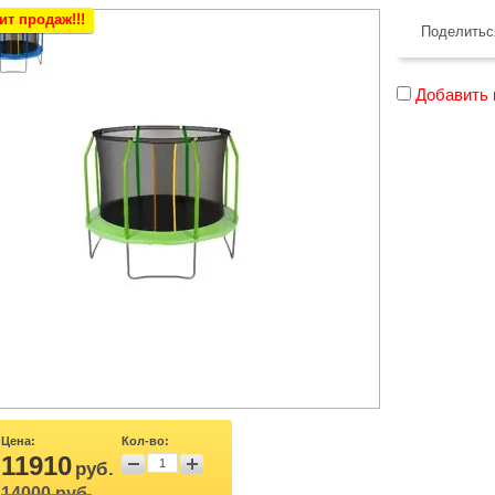
ит продаж!!!
Поделить
Добавить 
Цена:
Кол-во:
11910
руб.
14000 руб.