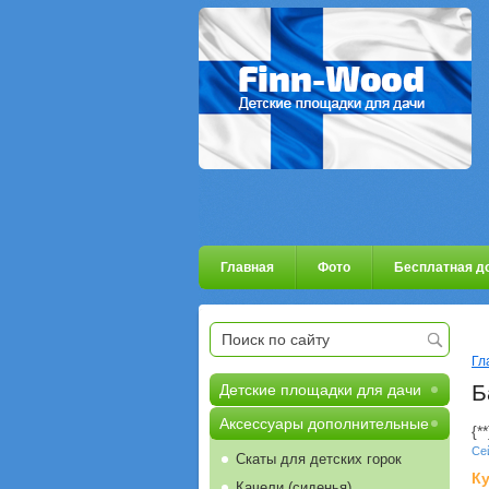
Главная
Фото
Бесплатная д
Гл
Б
Детские площадки для дачи
Аксессуары дополнительные
{*
*
Се
Скаты для детских горок
Ку
Качели (сиденья)