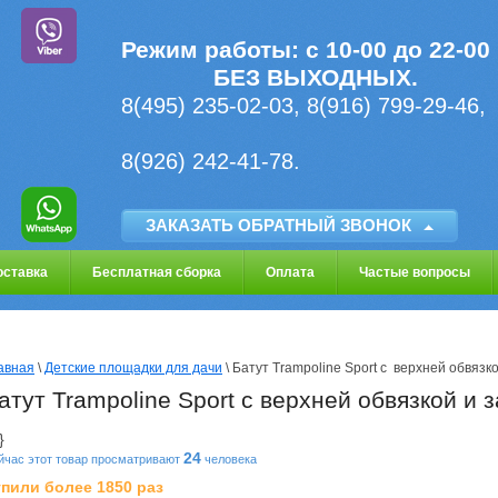
Режим работы:
с 10-00 до 22-00
БЕЗ ВЫХОДНЫХ.
8(495) 235-02-03,
8(916) 799-29-46,
8(926) 242-41-78.
ЗАКАЗАТЬ ОБРАТНЫЙ ЗВОНОК
оставка
Бесплатная сборка
Оплата
Частые вопросы
авная
 \ 
Детские площадки для дачи
 \ Батут Trampoline Sport с  верхней обвяз
атут Trampoline Sport с верхней обвязкой и 
}
24
йчас этот товар просматривают
человека
пили более 1850 раз